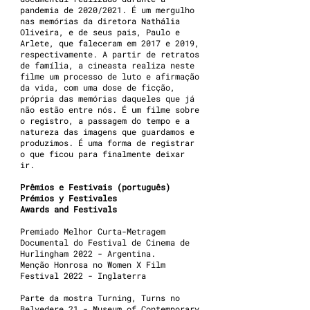
pandemia de 2020/2021. É um mergulho
nas memórias da diretora Nathália
Oliveira, e de seus pais, Paulo e
Arlete, que faleceram em 2017 e 2019,
respectivamente. A partir de retratos
de família, a cineasta realiza neste
filme um processo de luto e afirmação
da vida, com uma dose de ficção,
própria das memórias daqueles que já
não estão entre nós. É um filme sobre
o registro, a passagem do tempo e a
natureza das imagens que guardamos e
produzimos. É uma forma de registrar
o que ficou para finalmente deixar
ir.
Prêmios e Festivais (português)
Prémios y Festivales
Awards and Festivals
Premiado Melhor Curta-Metragem
Documental do Festival de Cinema de
Hurlingham 2022 - Argentina.
Menção Honrosa no Women X Film
Festival 2022 - Inglaterra
Parte da mostra Turning, Turns no
Belvedere 21 - Museum of Contemporary