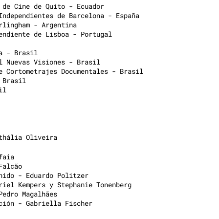
 de Cine de Quito - Ecuador
Independientes de Barcelona - España
rlingham - Argentina
endiente de Lisboa - Portugal
a - Brasil
l Nuevas Visiones - Brasil
e Cortometrajes Documentales - Brasil
 Brasil
il
thália Oliveira
faia
Falcão
nido - Eduardo Politzer
riel Kempers y Stephanie Tonenberg
Pedro Magalhães
ción - Gabriella Fischer